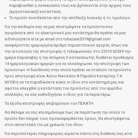
παραβιασθεί η συσκευασία τους και βρίσκονται στην αρχική τους
(εργοστασιακή) κατάσταση.
Το προϊόν συνοδεύεται από την απόδειξη λιανικής ή το τιμολόγιο.
Για την επιθυμία σας να μας επιστρέψετε τα προϊόντα που
αγοράσατε από το ηλεκτρονικό μας κατάστημα θα πρέπει να μας
ειδοποιήσετε είτε με email στο tobazaar2019@gmail.com
αναφέροντας ημερομηνία/αριθμό παραστατικού αγοράς όπως και
την αιτιολογία της επιστροφής ή τηλεφωνικώς στο 23510 62539 την
ημέρα παραλαβής ή την επόμενη.
Ο καταναλωτής διαθέτει προθεσμία
14 ημερολογιακών ημερών για να ολοκληρωσει την επιστροφη των
προιοντων.
Η διεύθυνση στην οποία πρέπει να σταλούν τα προϊόντα
προς επιστροφή είναι Αγίου Νικολάου 8 Παραλία Κατερίνης Τ.Κ.
60100 ή να τα παραδώσετε εσείς οι ίδιοι στο κατάστημά μας και
αφότου ελεγχθεί η κατάσταση του προϊόντος από τον αρμόδιο
υπάλληλο, να σας καθοδηγήσει ο ίδιος για τα περαιτέρω.
Τα έξοδα επιστροφής επιβαρύνουν τον ΠΕΛΑΤΗ.
Θα θέλαμε να σας επισημάνουμε πως σε περίπτωση την οποία το
προϊόν δεν πληρεί τους προαναφερθέντες όρους, θα επιστρέφεται
στον αποστολέα του με χρέωση του ιδίου.
Για περισσότερες πληροφορίες είμαστε πάντα στη διάθεση σας είτε