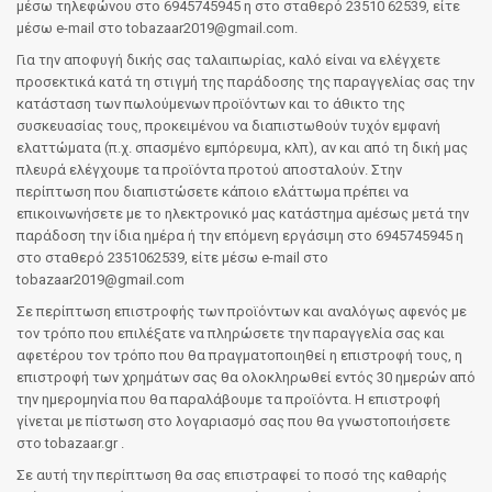
μέσω τηλεφώνου στο 6945745945 η στο σταθερό 23510 62539, είτε
μέσω e-mail στο tobazaar2019@gmail.com.
Για την αποφυγή δικής σας ταλαιπωρίας, καλό είναι να ελέγχετε
προσεκτικά κατά τη στιγμή της παράδοσης της παραγγελίας σας την
κατάσταση των πωλούμενων προϊόντων και το άθικτο της
συσκευασίας τους, προκειμένου να διαπιστωθούν τυχόν εμφανή
ελαττώματα (π.χ. σπασμένο εμπόρευμα, κλπ), αν και από τη δική μας
πλευρά ελέγχουμε τα προϊόντα προτού αποσταλούν. Στην
περίπτωση που διαπιστώσετε κάποιο ελάττωμα πρέπει να
επικοινωνήσετε με το ηλεκτρονικό μας κατάστημα αμέσως μετά την
παράδοση την ίδια ημέρα ή την επόμενη εργάσιμη στο 6945745945 η
στο σταθερό 2351062539, είτε μέσω e-mail στο
tobazaar2019@gmail.com
Σε περίπτωση επιστροφής των προϊόντων και αναλόγως αφενός με
τον τρόπο που επιλέξατε να πληρώσετε την παραγγελία σας και
αφετέρου τον τρόπο που θα πραγματοποιηθεί η επιστροφή τους, η
επιστροφή των χρημάτων σας θα ολοκληρωθεί εντός 30 ημερών από
την ημερομηνία που θα παραλάβουμε τα προϊόντα. Η επιστροφή
γίνεται με πίστωση στο λογαριασμό σας που θα γνωστοποιήσετε
στο tobazaar.gr .
Σε αυτή την περίπτωση θα σας επιστραφεί το ποσό της καθαρής