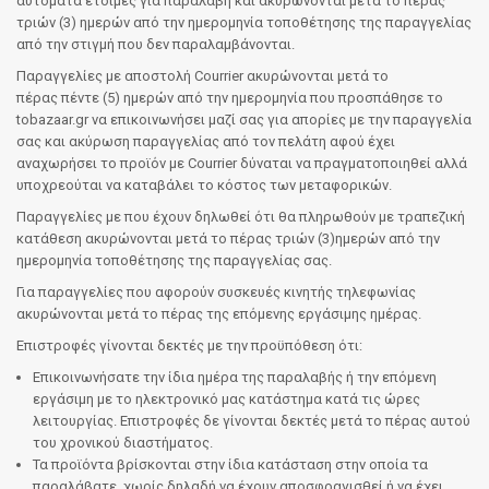
αυτόματα έτοιμες για παραλαβή και ακυρώνονται μετά το πέρας
τριών (3) ημερών από την ημερομηνία τοποθέτησης της παραγγελίας
από την στιγμή που δεν παραλαμβάνονται.
Παραγγελίες με αποστολή Courrier ακυρώνονται μετά το
πέρας πέντε (5) ημερών από την ημερομηνία που προσπάθησε το
tobazaar.gr να επικοινωνήσει μαζί σας για απορίες με την παραγγελία
σας και ακύρωση παραγγελίας από τον πελάτη αφού έχει
αναχωρήσει το προϊόν με Courrier δύναται να πραγματοποιηθεί αλλά
υποχρεούται να καταβάλει το κόστος των μεταφορικών.
Παραγγελίες με που έχουν δηλωθεί ότι θα πληρωθούν με τραπεζική
κατάθεση ακυρώνονται μετά το πέρας τριών (3)ημερών από την
ημερομηνία τοποθέτησης της παραγγελίας σας.
Για παραγγελίες που αφορούν συσκευές κινητής τηλεφωνίας
ακυρώνονται μετά το πέρας της επόμενης εργάσιμης ημέρας.
Επιστροφές γίνονται δεκτές με την προϋπόθεση ότι:
Επικοινωνήσατε την ίδια ημέρα της παραλαβής ή την επόμενη
εργάσιμη με το ηλεκτρονικό μας κατάστημα κατά τις ώρες
λειτουργίας. Επιστροφές δε γίνονται δεκτές μετά το πέρας αυτού
του χρονικού διαστήματος.
Τα προϊόντα βρίσκονται στην ίδια κατάσταση στην οποία τα
παραλάβατε, χωρίς δηλαδή να έχουν αποσφραγισθεί ή να έχει