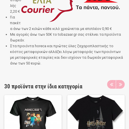
λής
2,20 €
Για
πακέτ
α άνω των 2 κιλών κάθε κιλό χρεώνεται με επιπλέον 0,90 €
Με αγορές άνω των 50€
το
tobazaar.gr
σας στέλνει τα προϊόντα
δωρεάν.
Στα προιόντα horeca και πρώτες ύλες ζαχαροπλαστικής το
κόστος μεταφορικών αλλάζει λόγω μεταφοράς των προιόντων
με μεταφορικές εταιρίες και δεν ισχύουν τα δωρεάν μεταφορικά
άνω των 50 ευρώ.
30 προϊόντα στην ίδια κατηγορία