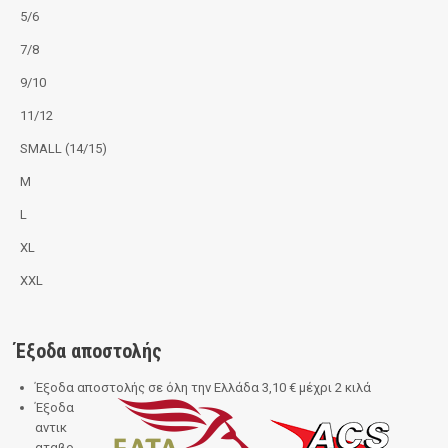
5/6
7/8
9/10
11/12
SMALL (14/15)
M
L
XL
XXL
Έξοδα αποστολής
Έξοδα αποστολής σε όλη την Ελλάδα 3,10 € μέχρι 2 κιλά
Έξοδα
αντικ
αταβο