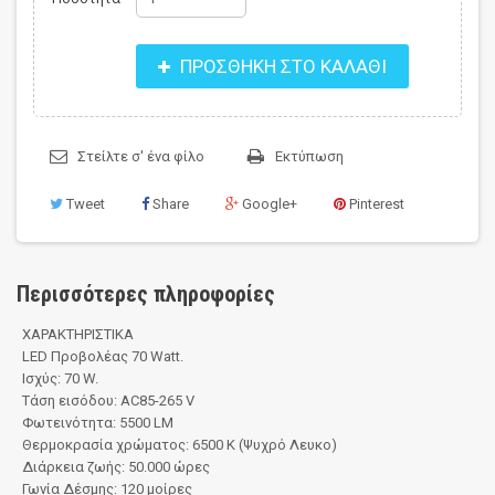
ΠΡΟΣΘΉΚΗ ΣΤΟ ΚΑΛΆΘΙ
Στείλτε σ' ένα φίλο
Εκτύπωση
Tweet
Share
Google+
Pinterest
Περισσότερες πληροφορίες
ΧΑΡΑΚΤΗΡΙΣΤΙΚΑ
LED Προβολέας 70 Watt.
Ισχύς: 70 W.
Τάση εισόδου: AC85-265 V
Φωτεινότητα: 5500 LΜ
Θερμοκρασία χρώματος: 6500 K (Ψυχρό Λευκο)
Διάρκεια ζωής: 50.000 ώρες
Γωνία Δέσμης: 120 μοίρες