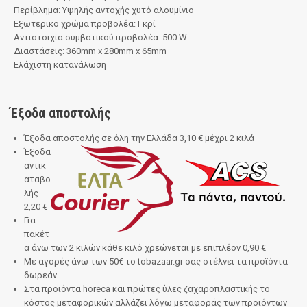
Περίβλημα: Υψηλής αντοχής χυτό αλουμίνιο
Εξωτερικο χρώμα προβολέα: Γκρί
Αντιστοιχία συμβατικού προβολέα: 500 W
Διαστάσεις: 360mm x 280mm x 65mm
Ελάχιστη κατανάλωση
Έξοδα αποστολής
Έξοδα αποστολής σε όλη την Ελλάδα 3,10 € μέχρι 2 κιλά
Έξοδα
αντικ
αταβο
λής
2,20 €
Για
πακέτ
α άνω των 2 κιλών κάθε κιλό χρεώνεται με επιπλέον 0,90 €
Με αγορές άνω των 50€
το
tobazaar.gr
σας στέλνει τα προϊόντα
δωρεάν.
Στα προιόντα horeca και πρώτες ύλες ζαχαροπλαστικής το
κόστος μεταφορικών αλλάζει λόγω μεταφοράς των προιόντων