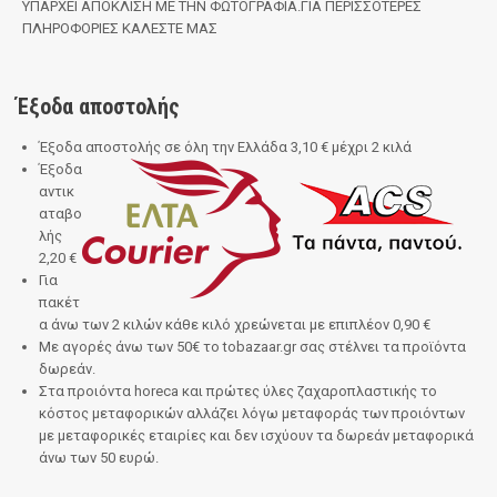
ΥΠΑΡΧΕΙ ΑΠΟΚΛΙΣΗ ΜΕ ΤΗΝ ΦΩΤΟΓΡΑΦΙΑ.ΓΙΑ ΠΕΡΙΣΣΟΤΕΡΕΣ
ΠΛΗΡΟΦΟΡΙΕΣ ΚΑΛΕΣΤΕ ΜΑΣ
Έξοδα αποστολής
Έξοδα αποστολής σε όλη την Ελλάδα 3,10 € μέχρι 2 κιλά
Έξοδα
αντικ
αταβο
λής
2,20 €
Για
πακέτ
α άνω των 2 κιλών κάθε κιλό χρεώνεται με επιπλέον 0,90 €
Με αγορές άνω των 50€
το
tobazaar.gr
σας στέλνει τα προϊόντα
δωρεάν.
Στα προιόντα horeca και πρώτες ύλες ζαχαροπλαστικής το
κόστος μεταφορικών αλλάζει λόγω μεταφοράς των προιόντων
με μεταφορικές εταιρίες και δεν ισχύουν τα δωρεάν μεταφορικά
άνω των 50 ευρώ.